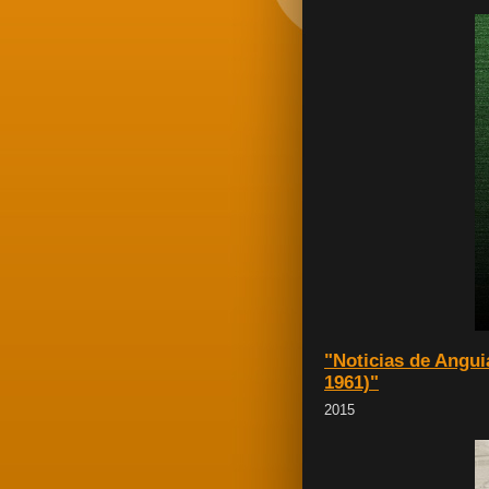
"Noticias de Anguia
1961)"
2015