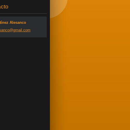
cto
tínez Alesanco
san
co@gmail
.com