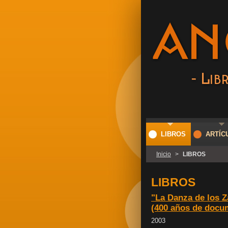
LIBROS
ARTÍC
Inicio
>
LIBROS
LIBROS
"La Danza de los 
(400 años de docu
2003