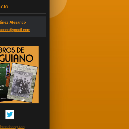
cto
tínez Alesanco
san
co@gmail
.com
librosdeanguian