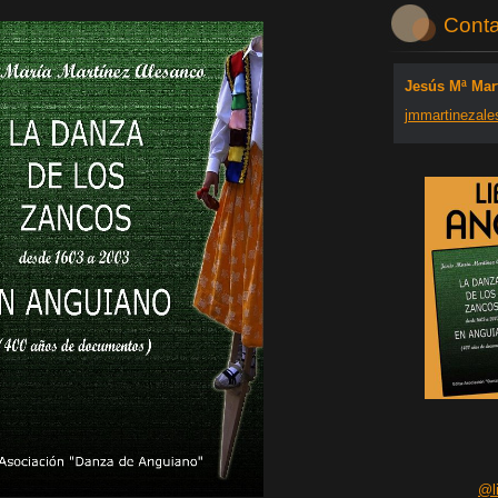
Conta
Jesús Mª Mar
jmmartin
ezale
@