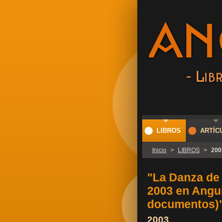
LIBROS
ARTÍC
Inicio
>
LIBROS
>
200
"La Danza de
2003 en Angu
documentos)
2003