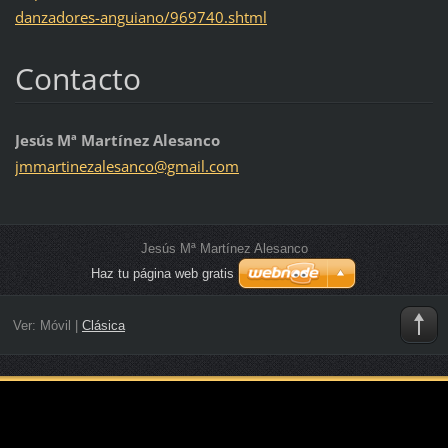
danzadores-anguiano/969740.shtml
Contacto
Jesús Mª Martínez Alesanco
jmmartin
ezalesan
co@gmail
.com
Jesús Mª Martínez Alesanco
Haz tu página web gratis
Ver:
Móvil
|
Clásica