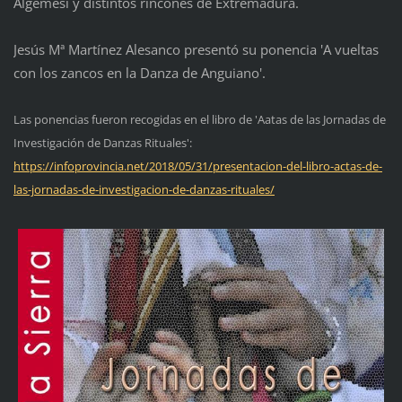
Algemesí y distintos rincones de Extremadura.
Jesús Mª Martínez Alesanco presentó su ponencia 'A vueltas
con los zancos en la Danza de Anguiano'.
Las ponencias fueron recogidas en el libro de 'Aatas de las Jornadas de
Investigación de Danzas Rituales':
https://infoprovincia.net/2018/05/31/presentacion-del-libro-actas-de-
las-jornadas-de-investigacion-de-danzas-rituales/