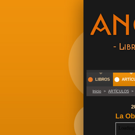
LIBROS
ARTÍC
Inicio
>
ARTÍCULOS
>
2
La Ob