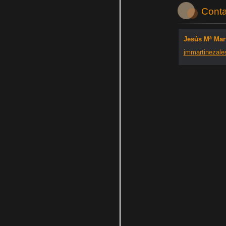
Conta
Jesús Mª Mar
jmmartin
ezale