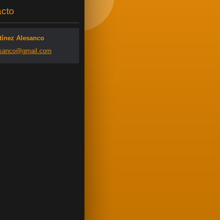
cto
tínez Alesanco
san
co@gmail
.com